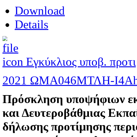
Download
Details
Εγκύκλιος υποβ. προτ
2021 ΩΜΑ046ΜΤΛΗ-Ι4Α
Πρόσκληση υποψήφιων ε
και Δευτεροβάθμιας Εκπαί
δήλωσης προτίμησης περι