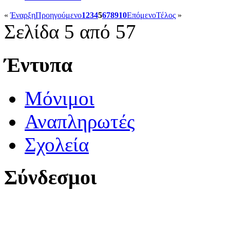
«
Έναρξη
Προηγούμενο
1
2
3
4
5
6
7
8
9
10
Επόμενο
Τέλος
»
Σελίδα 5 από 57
Έντυπα
Μόνιμοι
Αναπληρωτές
Σχολεία
Σύνδεσμοι