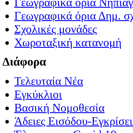
Γεωγραφικά ορια Νηπια
Γεωγραφικά όρια Δημ. σχ
Σχολικές μονάδες
Χωροταξική κατανομή
Διάφορα
Τελευταία Νέα
Εγκύκλιοι
Βασική Νομοθεσία
Άδειες Εισόδου-Εγκρίσε